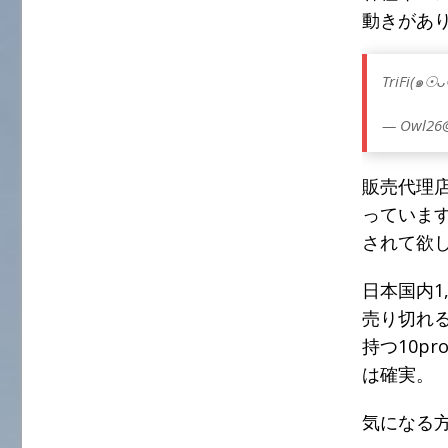
動きがあ
TriFi(๑☉
— Owl26
販売代理店
っていま
されて欲
日本国内1
売り切れ
持つ10p
は確実。
気になる