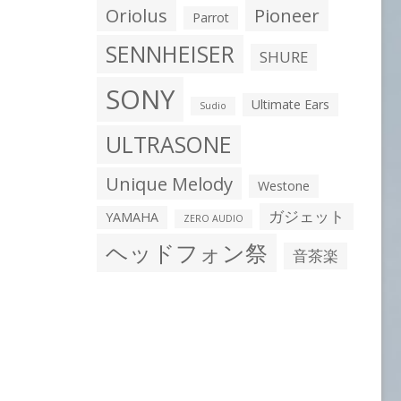
Oriolus
Pioneer
Parrot
SENNHEISER
SHURE
SONY
Ultimate Ears
Sudio
ULTRASONE
Unique Melody
Westone
ガジェット
YAMAHA
ZERO AUDIO
ヘッドフォン祭
音茶楽