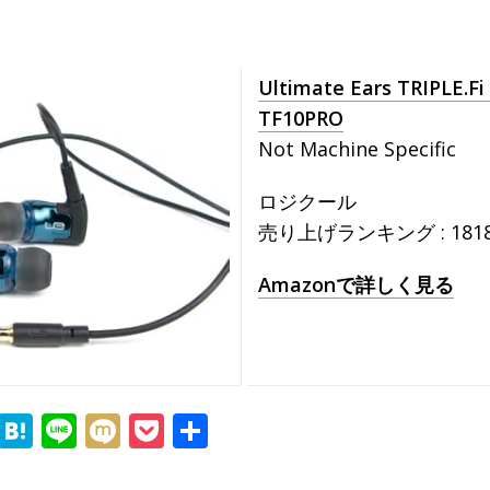
Ultimate Ears TRIPLE.Fi
TF10PRO
Not Machine Specific
ロジクール
売り上げランキング : 1818
Amazonで詳しく見る
F
H
Li
M
P
共
a
at
n
ix
o
有