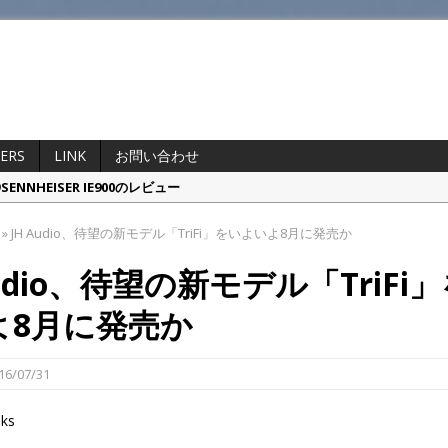
ERS
LINK
お問い合わせ
 OpenDots ONEのレビュー
ta Pro Wireless 2.0のレビュー
»
JH Audio、待望の新モデル「TriFi」をいよいよ8月に発売か
家ポタプロと比較レビュー・・・するまでもなかった
Audio、待望の新モデル「TriFi
偽物を本物と徹底比較してみた
NHEISER IE900のレビュー
よ8月に発売か
16/07/31
nks