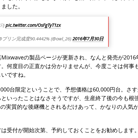
o
りました。
k
ᴗ☉)
pic.twitter.com/OsFgTyT1zx
@プリン完成度90.4442% (@owl_26)
2016年7月30日
Mixwaveの製品ページが更新され、なんと発売が2016
す。何度目の正直かは分かりませんが、今度こそは何事
しいですね。
,000台限定ということで、予想価格は60,000円台。さ
るといったことはなさそうですが、生産終了後の今も根
roの実質的な後継機とされるだけあって、かなりの人気
方は受付が開始次第、予約しておくことをお勧めします