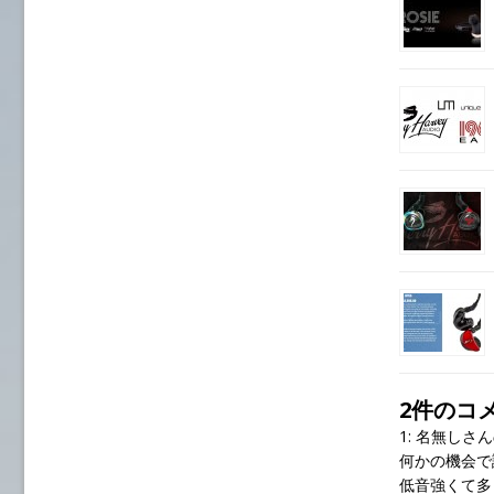
2件のコ
1:
名無しさ
何かの機会で
低音強くて多