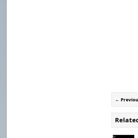
← Previou
Related