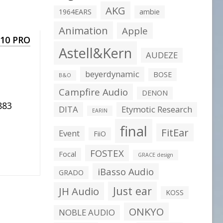
AKG
1964EARS
ambie
Animation
Apple
 10 PRO
Astell&Kern
AUDEZE
beyerdynamic
BOSE
B&O
Campfire Audio
DENON
83
DITA
Etymotic Research
EARIN
final
FitEar
Event
FiiO
FOSTEX
Focal
GRACE design
iBasso Audio
GRADO
Just ear
JH Audio
KOSS
ONKYO
NOBLE AUDIO