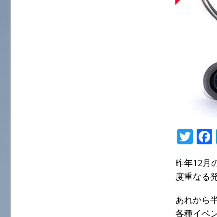
T
w
昨年12月
it
度重なる
te
r
あれから
各種イベ