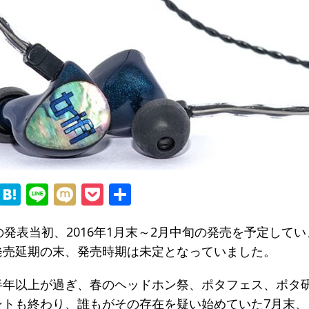
F
H
Li
M
P
共
a
at
n
ix
o
有
の発表当初、2016年1月末～2月中旬の発売を予定して
c
e
e
i
c
発売延期の末、発売時期は未定となっていました。
e
n
k
b
a
et
半年以上が過ぎ、春のヘッドホン祭、ポタフェス、ポタ
o
ントも終わり、誰もがその存在を疑い始めていた7月末、