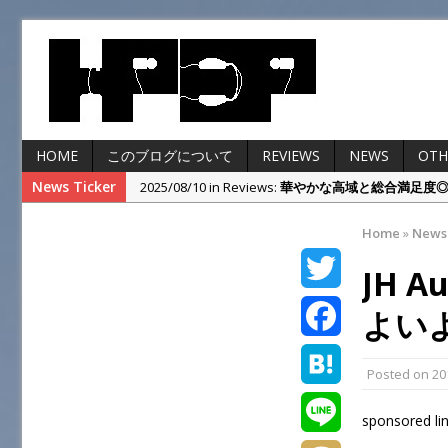
HOME
このブログについて
REVIEWS
NEWS
OTH
News Ticker
2025/06/23 in Reviews:
高完成度のイヤーカフ、Shokz
2025/04/28 in Reviews:
まだ改善の余地あり！KOSS Por
Home
»
News
2024/10/27 in Others:
ゲオのレトロヘッドホンを本
JH 
2026/03/22 in Others:
SENNHEISER IE900の
2025/08/10 in Reviews:
華やかな高域と総合満足度◎SEN
T
よい
w
F
Posted on
20
i
a
H
sponsored li
t
c
a