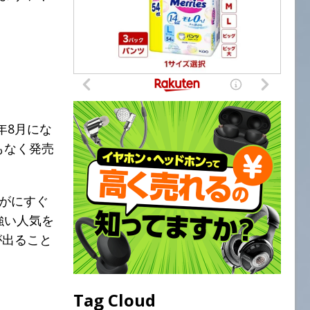
年8月にな
もなく発売
すがにすぐ
強い人気を
が出ること
。
Tag Cloud