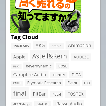
Tag Cloud
AKG
Animation
1964EARS
ambie
Astell&Kern
Apple
AUDEZE
beyerdynamic
BOSE
B&O
Campfire Audio
DITA
DENON
Etymotic Research
Event
FiiO
EARIN
final
FitEar
FOSTEX
Focal
iBasso Audio
GRADO
GRACE design