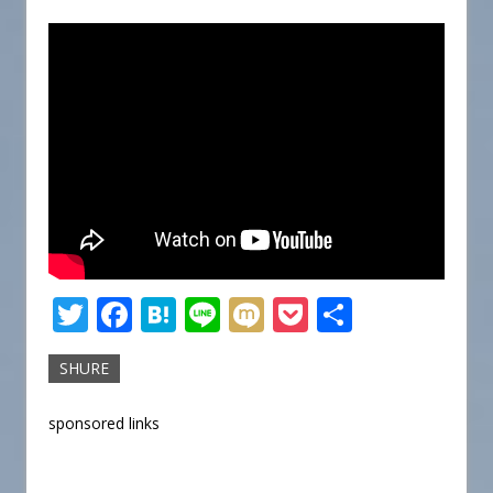
T
F
H
Li
M
P
共
w
a
at
n
ix
o
有
SHURE
it
c
e
e
i
c
te
e
n
k
sponsored links
r
b
a
et
o