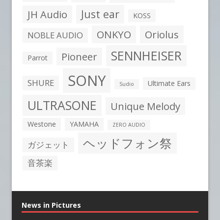
Just ear
JH Audio
KOSS
ONKYO
Oriolus
NOBLE AUDIO
SENNHEISER
Pioneer
Parrot
SONY
SHURE
Ultimate Ears
Sudio
ULTRASONE
Unique Melody
Westone
YAMAHA
ZERO AUDIO
ヘッドフォン祭
ガジェット
音茶楽
News in Pictures