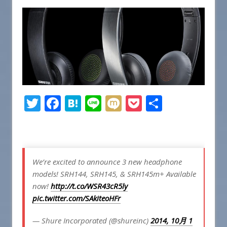
T
F
H
Li
M
P
共
w
a
at
n
ix
o
有
it
c
e
e
i
c
te
e
n
k
We’re excited to announce 3 new headphone
r
b
a
et
models! SRH144, SRH145, & SRH145m+ Available
o
now!
http://t.co/WSR43cR5ly
o
pic.twitter.com/SAkiteoHFr
k
— Shure Incorporated (@shureinc)
2014, 10月 1