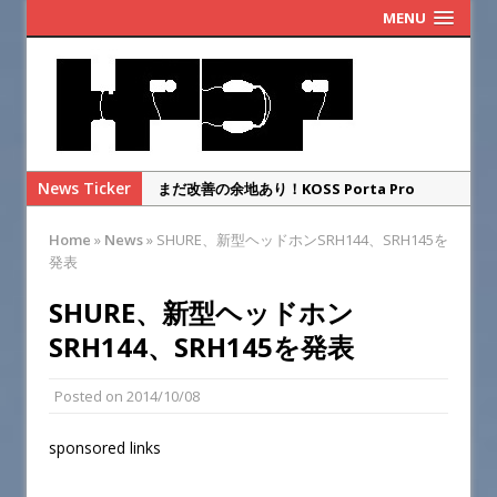
MENU
News Ticker
まだ改善の余地あり！KOSS Porta Pro
Wireless 2.0のレビュー
Home
»
News
»
SHURE、新型ヘッドホンSRH144、SRH145を
ゲオのレトロヘッドホンを本家ポタプロと比
発表
較レビュー・・・するまでもなかった
SHURE、新型ヘッドホン
SENNHEISER IE900の偽物を本物と徹底比較
SRH144、SRH145を発表
してみた
華やかな高域と総合満足度◎SENNHEISER
Posted on
2014/10/08
IE900のレビュー
高完成度のイヤーカフ、Shokz OpenDots
sponsored links
ONEのレビュー