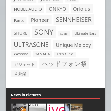
ONKYO
Oriolus
NOBLE AUDIO
SENNHEISER
Pioneer
Parrot
SONY
SHURE
Ultimate Ears
Sudio
ULTRASONE
Unique Melody
Westone
YAMAHA
ZERO AUDIO
ヘッドフォン祭
ガジェット
音茶楽
News in Pictures