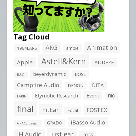
Tag Cloud
AKG
Animation
1964EARS
ambie
Astell&Kern
Apple
AUDEZE
beyerdynamic
BOSE
B&O
Campfire Audio
DITA
DENON
Etymotic Research
Event
FiiO
EARIN
final
FitEar
FOSTEX
Focal
iBasso Audio
GRADO
GRACE design
Just ear
JH Audio
KOSS