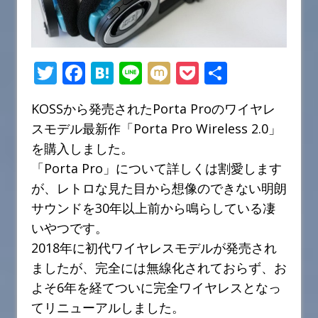
T
F
H
Li
M
P
共
w
a
at
n
ix
o
有
KOSSから発売されたPorta Proのワイヤレ
it
c
e
e
i
c
スモデル最新作「Porta Pro Wireless 2.0」
te
e
n
k
を購入しました。
r
b
a
et
「Porta Pro」について詳しくは割愛します
o
が、レトロな見た目から想像のできない明朗
o
サウンドを30年以上前から鳴らしている凄
k
いやつです。
2018年に初代ワイヤレスモデルが発売され
ましたが、完全には無線化されておらず、お
よそ6年を経てついに完全ワイヤレスとなっ
てリニューアルしました。