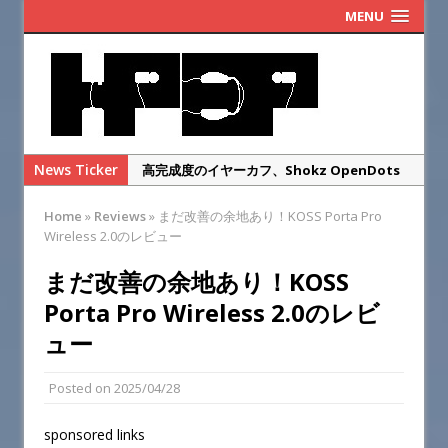
MENU
News Ticker
高完成度のイヤーカフ、Shokz OpenDots
ONEのレビュー
Home
»
Reviews
»
まだ改善の余地あり！KOSS Porta Pro
まだ改善の余地あり！KOSS Porta Pro
Wireless 2.0のレビュー
Wireless 2.0のレビュー
まだ改善の余地あり！KOSS
ゲオのレトロヘッドホンを本家ポタプロと比
Porta Pro Wireless 2.0のレビ
較レビュー・・・するまでもなかった
ュー
SENNHEISER IE900の偽物を本物と徹底比較
してみた
Posted on
2025/04/28
華やかな高域と総合満足度◎SENNHEISER
IE900のレビュー
sponsored links