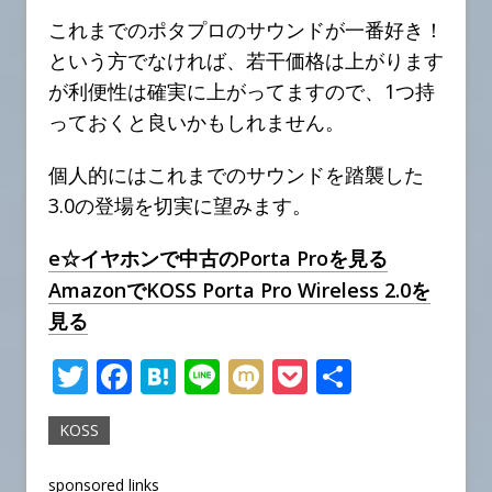
これまでのポタプロのサウンドが一番好き！
という方でなければ、若干価格は上がります
が利便性は確実に上がってますので、1つ持
っておくと良いかもしれません。
個人的にはこれまでのサウンドを踏襲した
3.0の登場を切実に望みます。
e☆イヤホンで中古のPorta Proを見る
AmazonでKOSS Porta Pro Wireless 2.0を
見る
T
F
H
Li
M
P
共
w
a
at
n
ix
o
有
KOSS
it
c
e
e
i
c
te
e
n
k
sponsored links