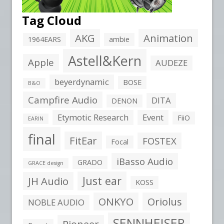
Tag Cloud
AKG
Animation
1964EARS
ambie
Astell&Kern
Apple
AUDEZE
beyerdynamic
BOSE
B&O
Campfire Audio
DITA
DENON
Etymotic Research
Event
FiiO
EARIN
final
FitEar
FOSTEX
Focal
iBasso Audio
GRADO
GRACE design
Just ear
JH Audio
KOSS
ONKYO
Oriolus
NOBLE AUDIO
SENNHEISER