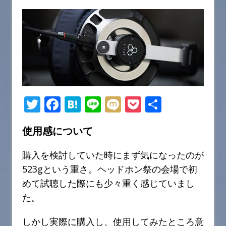
T
F
H
Li
M
P
共
w
a
at
n
ix
o
有
使用感について
it
c
e
e
i
c
te
e
n
k
購入を検討していた時にまず気になったのが
r
b
a
et
523gという重さ。ヘッドホン祭の会場で初
o
めて試聴した際にも少々重く感じていまし
o
た。
k
しかし実際に購入し、使用してみたところ意