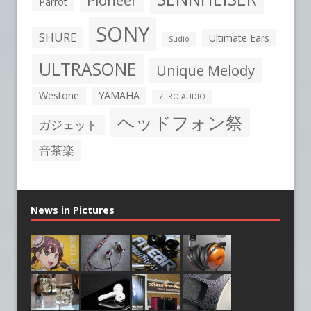
Pioneer
Parrot
SONY
SHURE
Ultimate Ears
Sudio
ULTRASONE
Unique Melody
Westone
YAMAHA
ZERO AUDIO
ヘッドフォン祭
ガジェット
音茶楽
News in Pictures