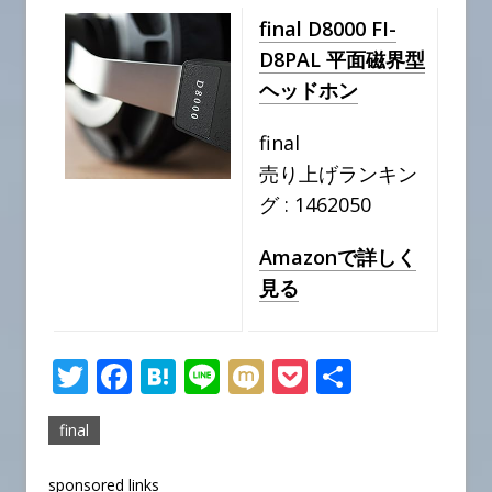
final D8000 FI-
D8PAL 平面磁界型
ヘッドホン
final
売り上げランキン
グ : 1462050
Amazonで詳しく
見る
T
F
H
Li
M
P
共
w
a
at
n
ix
o
有
final
it
c
e
e
i
c
te
e
n
k
sponsored links