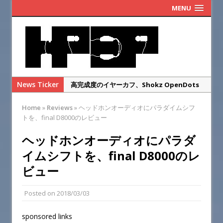
MENU
News Ticker
高完成度のイヤーカフ、Shokz OpenDots
ONEのレビュー
Home
»
Reviews
»
ヘッドホンオーディオにパラダイムシフ
まだ改善の余地あり！KOSS Porta Pro
トを、final D8000のレビュー
Wireless 2.0のレビュー
ヘッドホンオーディオにパラダ
ゲオのレトロヘッドホンを本家ポタプロと比
イムシフトを、final D8000のレ
較レビュー・・・するまでもなかった
ビュー
SENNHEISER IE900の偽物を本物と徹底比較
してみた
Posted on
2018/03/03
華やかな高域と総合満足度◎SENNHEISER
IE900のレビュー
sponsored links