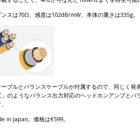
ンスは70Ω、感度は102dB/mW。本体の重さは335g。
ケーブルとバランスケーブルが付属するので、同じく発
3AC」のようなバランス出力対応のヘッドホンアンプとバ
す。
 in Japan。価格は€599。