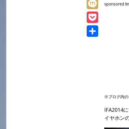
L
sponsored li
t
e
t
i
M
e
b
e
n
i
r
P
o
n
e
x
o
o
共
a
i
c
k
有
k
e
t
※ブログ内の
IFA20
イヤホンの