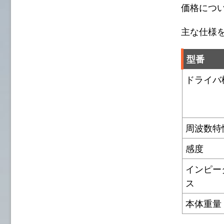
価格について
主な仕様
型番
ドライバ
周波数特
感度
インピー
ス
本体重量