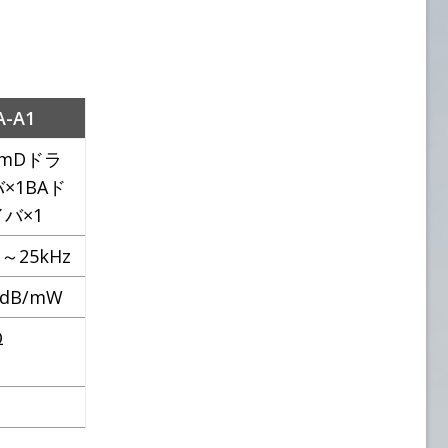
A-A1
mDドラ
×1BAド
バ×1
z～25kHz
7dB/mW
Ω