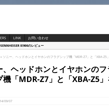
ERS
LINK
お問い合わせ
 OpenDots ONEのレビュー
ta Pro Wireless 2.0のレビュー
»
ソニー、ヘッドホンとイヤホンのフラグシップ機「MDR-Z7」と「XBA-Z5
家ポタプロと比較レビュー・・・するまでもなかった
ー、ヘッドホンとイヤホンのフ
偽物を本物と徹底比較してみた
NHEISER IE900のレビュー
機「MDR-Z7」と「XBA-Z5
14/09/07