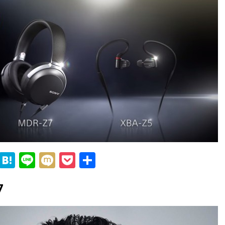
F
H
Li
M
P
共
a
at
n
ix
o
有
7
c
e
e
i
c
e
n
k
b
a
et