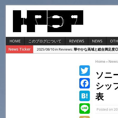
HOME
このブログについて
REVIEWS
NEWS
OTH
News Ticker
2025/06/23 in Reviews:
高完成度のイヤーカフ、Shokz
2025/04/28 in Reviews:
まだ改善の余地あり！KOSS Por
Home
»
News
2024/10/27 in Others:
ゲオのレトロヘッドホンを本
ソニ
2026/03/22 in Others:
SENNHEISER IE900の
2025/08/10 in Reviews:
華やかな高域と総合満足度◎SEN
T
シップ
w
表
F
i
a
H
Posted on
20
t
c
a