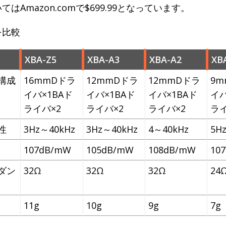
はAmazon.comで$699.99となっています。
を比較
XBA-Z5
XBA-A3
XBA-A2
XB
構成
16mmDドラ
12mmDドラ
12mmDドラ
9m
イバ×1BAド
イバ×1BAド
イバ×1BAド
イバ
ライバ×2
ライバ×2
ライバ×2
ライ
性
3Hz～40kHz
3Hz～40kHz
4～40kHz
5H
107dB/mW
105dB/mW
108dB/mW
10
ダン
32Ω
32Ω
32Ω
24
11g
10g
9g
7g