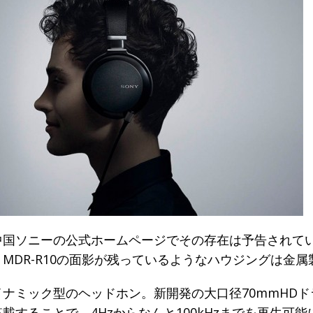
o
o
k
中国ソニーの公式ホームページでその存在は予告されて
MDR-R10の面影が残っているようなハウジングは金属
イナミック型のヘッドホン。新開発の大口径70mmHDド
載することで、4Hzからなんと­100kHzまでを再生可能