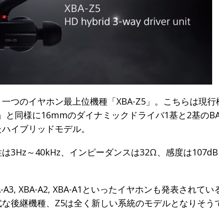
一つのイヤホン最上位機種「XBA-Z5」。こちらは現行
H3」と同様に16mmのダイナミックドライバ1基と2基のB
たハイブリッドモデル。
は3Hz～40kHz、インピーダンスは32Ω、感度は107dB
。
-A3, XBA-A2, XBA-A1といったイヤホンも発表されて
式な後継機種、Z5は全く新しい系統のモデルとなりそう