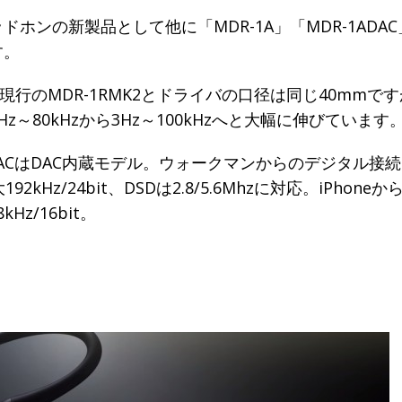
ドホンの新製品として他に「MDR-1A」「MDR-1ADA
す。
Aは現行のMDR-1RMK2とドライバの口径は同じ40mmで
Hz～80kHzから3Hz～100kHzへと大幅に伸びています
ADACはDAC内蔵モデル。ウォークマンからのデジタル接
192kHz/24bit、DSDは2.8/5.6Mhzに対応。iPhone
48kHz/16bit。