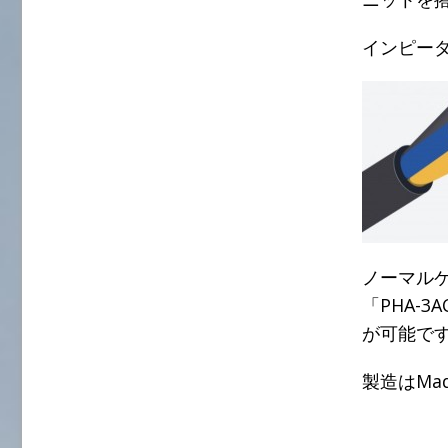
インピーダ
ノーマル
「PHA-
が可能で
製造はMade