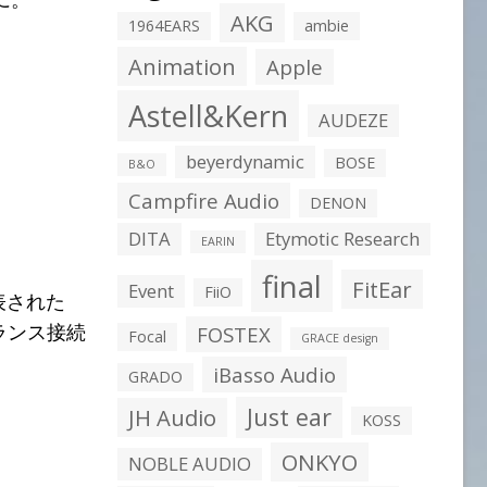
AKG
1964EARS
ambie
Animation
Apple
Astell&Kern
AUDEZE
beyerdynamic
BOSE
B&O
Campfire Audio
DENON
DITA
Etymotic Research
EARIN
final
FitEar
Event
FiiO
表された
ランス接続
FOSTEX
Focal
GRACE design
iBasso Audio
GRADO
Just ear
JH Audio
KOSS
ONKYO
NOBLE AUDIO