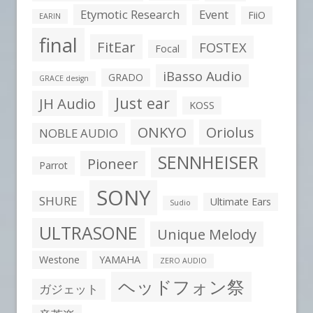
Etymotic Research
Event
FiiO
EARIN
final
FitEar
FOSTEX
Focal
iBasso Audio
GRADO
GRACE design
Just ear
JH Audio
KOSS
ONKYO
Oriolus
NOBLE AUDIO
SENNHEISER
Pioneer
Parrot
SONY
SHURE
Ultimate Ears
Sudio
ULTRASONE
Unique Melody
Westone
YAMAHA
ZERO AUDIO
ヘッドフォン祭
ガジェット