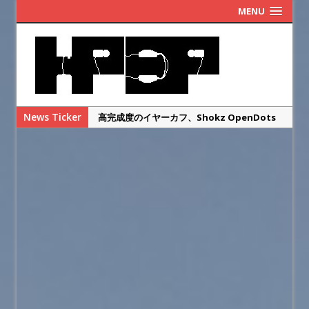
MENU
News Ticker
高完成度のイヤーカフ、Shokz OpenDots
ONEのレビュー
まだ改善の余地あり！KOSS Porta Pro
Wireless 2.0のレビュー
ゲオのレトロヘッドホンを本家ポタプロと比
較レビュー・・・するまでもなかった
SENNHEISER IE900の偽物を本物と徹底比較
してみた
華やかな高域と総合満足度◎SENNHEISER
IE900のレビュー