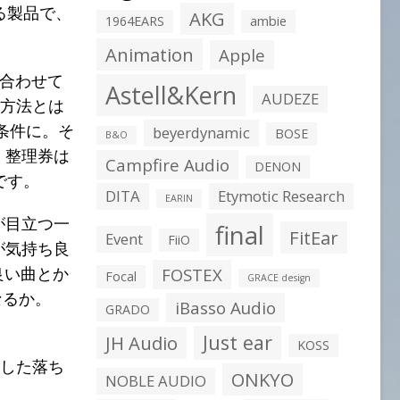
る製品で、
AKG
1964EARS
ambie
Animation
Apple
に合わせて
Astell&Kern
AUDEZE
売方法とは
入条件に。そ
beyerdynamic
BOSE
B&O
。整理券は
Campfire Audio
DENON
です。
DITA
Etymotic Research
EARIN
が目立つ一
final
FitEar
Event
FiiO
が気持ち良
良い曲とか
FOSTEX
Focal
GRACE design
なるか。
iBasso Audio
GRADO
Just ear
JH Audio
KOSS
りした落ち
ONKYO
NOBLE AUDIO