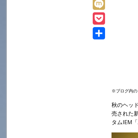
L
t
e
t
i
M
e
b
e
n
i
r
P
o
n
e
x
o
o
共
a
i
c
k
有
k
e
※ブログ内の
t
秋のヘッド
売された新
タムIEM