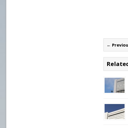
← Previou
Related