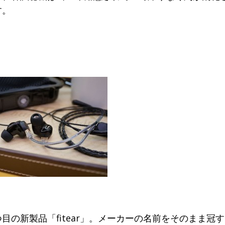
o
す。
k
目の新製品「fitear」。メーカーの名前をそのまま冠する、