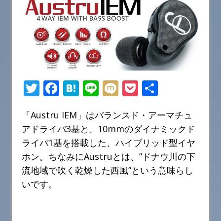
T
F
H
Li
M
P
共
w
a
at
n
ix
o
有
「Austru IEM」はバランスド・アーマチュ
it
c
e
e
i
c
アドライバ3基と、10mmのダイナミックド
te
e
n
k
ライバ1基を搭載した、ハイブリッド型イヤ
r
b
a
et
ホン。ちなみにAustruとは、”ドナウ川の下
o
流地域で吹く乾燥した西風”という意味らし
o
いです。
k