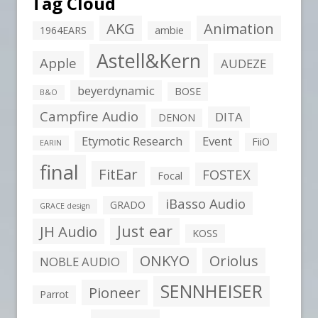
Tag Cloud
AKG
Animation
1964EARS
ambie
Astell&Kern
Apple
AUDEZE
beyerdynamic
BOSE
B&O
Campfire Audio
DITA
DENON
Etymotic Research
Event
FiiO
EARIN
final
FitEar
FOSTEX
Focal
iBasso Audio
GRADO
GRACE design
Just ear
JH Audio
KOSS
ONKYO
Oriolus
NOBLE AUDIO
SENNHEISER
Pioneer
Parrot