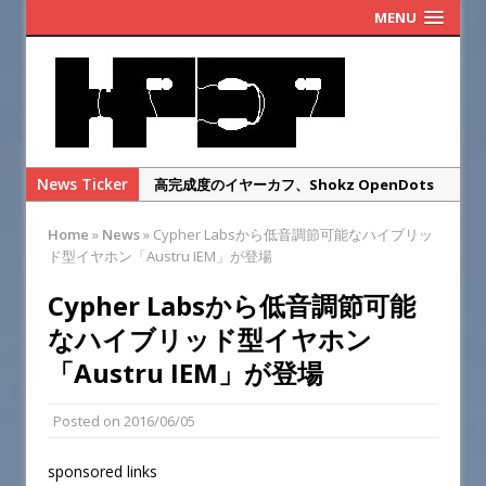
MENU
News Ticker
高完成度のイヤーカフ、Shokz OpenDots
ONEのレビュー
Home
»
News
»
Cypher Labsから低音調節可能なハイブリッ
まだ改善の余地あり！KOSS Porta Pro
ド型イヤホン「Austru IEM」が登場
Wireless 2.0のレビュー
Cypher Labsから低音調節可能
ゲオのレトロヘッドホンを本家ポタプロと比
なハイブリッド型イヤホン
較レビュー・・・するまでもなかった
「Austru IEM」が登場
SENNHEISER IE900の偽物を本物と徹底比較
してみた
Posted on
2016/06/05
華やかな高域と総合満足度◎SENNHEISER
IE900のレビュー
sponsored links