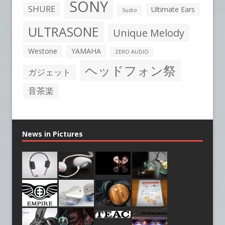
SONY
SHURE
Ultimate Ears
Sudio
ULTRASONE
Unique Melody
Westone
YAMAHA
ZERO AUDIO
ヘッドフォン祭
ガジェット
音茶楽
News in Pictures