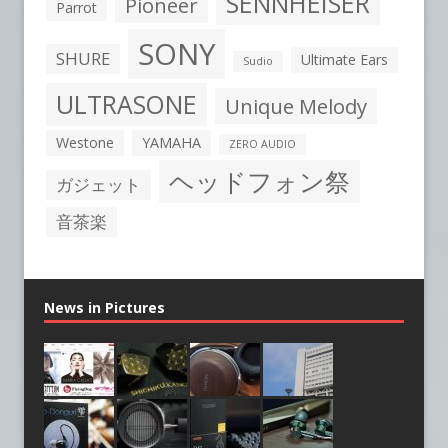
SENNHEISER
Pioneer
Parrot
SONY
SHURE
Ultimate Ears
Sudio
ULTRASONE
Unique Melody
Westone
YAMAHA
ZERO AUDIO
ヘッドフォン祭
ガジェット
音茶楽
News in Pictures