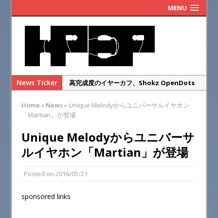
MENU
News Ticker
高完成度のイヤーカフ、Shokz OpenDots
ONEのレビュー
Home
»
News
»
Unique Melodyからユニバーサルイヤホン
まだ改善の余地あり！KOSS Porta Pro
「Martian」が登場
Wireless 2.0のレビュー
Unique Melodyからユニバーサ
ゲオのレトロヘッドホンを本家ポタプロと比
ルイヤホン「Martian」が登場
較レビュー・・・するまでもなかった
SENNHEISER IE900の偽物を本物と徹底比較
Posted on
2016/05/21
してみた
華やかな高域と総合満足度◎SENNHEISER
sponsored links
IE900のレビュー