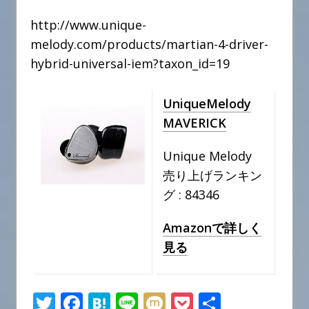
http://www.unique-
melody.com/products/martian-4-driver-
hybrid-universal-iem?taxon_id=19
UniqueMelody
MAVERICK
Unique Melody
売り上げランキン
グ : 84346
Amazonで詳しく
見る
T
F
H
Li
M
P
共