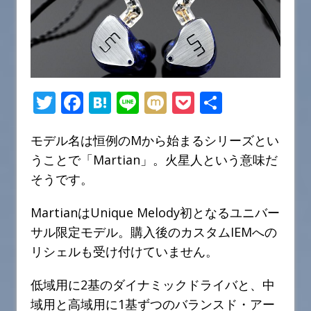
T
F
H
Li
M
P
共
w
a
at
n
ix
o
有
モデル名は恒例のMから始まるシリーズとい
it
c
e
e
i
c
うことで「Martian」。火星人という意味だ
te
e
n
k
そうです。
r
b
a
et
o
MartianはUnique Melody初となるユニバー
o
サル限定モデル。購入後のカスタムIEMへの
リシェルも受け付けていません。
k
低域用に2基のダイナミックドライバと、中
域用と高域用に1基ずつのバランスド・アー