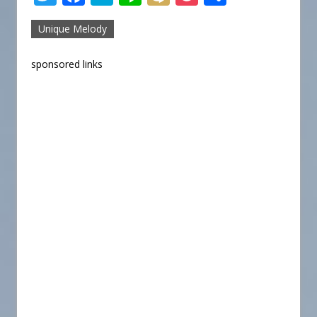
w
a
at
n
ix
o
有
Unique Melody
it
c
e
e
i
c
te
e
n
k
sponsored links
r
b
a
et
o
o
k