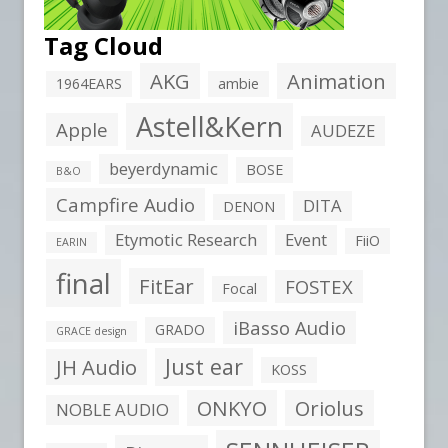
Tag Cloud
AKG
Animation
1964EARS
ambie
Astell&Kern
Apple
AUDEZE
beyerdynamic
BOSE
B&O
Campfire Audio
DITA
DENON
Etymotic Research
Event
FiiO
EARIN
final
FitEar
FOSTEX
Focal
iBasso Audio
GRADO
GRACE design
Just ear
JH Audio
KOSS
ONKYO
Oriolus
NOBLE AUDIO