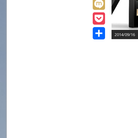
L
t
e
t
i
M
e
b
e
n
i
r
P
o
2014/09/16
n
e
x
o
o
共
a
i
c
k
有
k
e
t