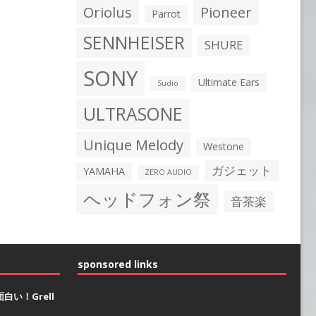
Oriolus
Pioneer
Parrot
SENNHEISER
SHURE
SONY
Ultimate Ears
Sudio
ULTRASONE
Unique Melody
Westone
ガジェット
YAMAHA
ZERO AUDIO
ヘッドフォン祭
音茶楽
sponsored links
白い！Grell