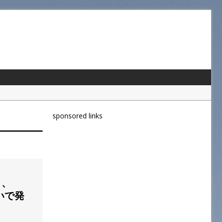
sponsored links
。
」、
次いで発