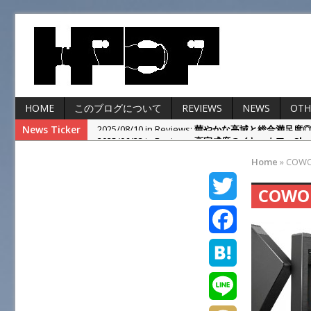
HOME
このブログについて
REVIEWS
NEWS
OTH
News Ticker
2025/06/23 in Reviews:
高完成度のイヤーカフ、Shokz
2025/04/28 in Reviews:
まだ改善の余地あり！KOSS Por
Home
»
COW
2024/10/27 in Others:
ゲオのレトロヘッドホンを本
COWO
2026/03/22 in Others:
SENNHEISER IE900の
2025/08/10 in Reviews:
華やかな高域と総合満足度◎SEN
T
w
F
i
a
H
t
c
a