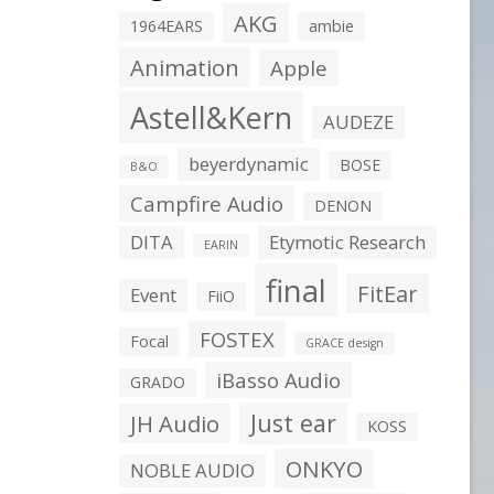
AKG
1964EARS
ambie
Animation
Apple
Astell&Kern
AUDEZE
beyerdynamic
BOSE
B&O
Campfire Audio
DENON
DITA
Etymotic Research
EARIN
final
FitEar
Event
FiiO
FOSTEX
Focal
GRACE design
iBasso Audio
GRADO
Just ear
JH Audio
KOSS
ONKYO
NOBLE AUDIO