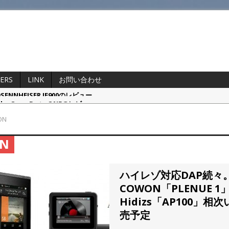
ERS
LINK
お問い合わせ
 OpenDots ONEのレビュー
ta Pro Wireless 2.0のレビュー
ON
家ポタプロと比較レビュー・・・するまでもなかった
N
偽物を本物と徹底比較してみた
NHEISER IE900のレビュー
ハイレゾ対応DAP続々
COWON「PLENUE 1
Hidizs「AP100」相
売予定