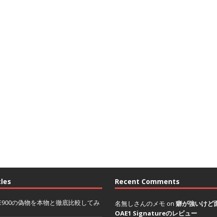
cles
Recent Comments
ER IE900の偽物を本物と徹底比較してみ
名無しさんのメモ on
癖が強いけど面
OAE1 Signatureのレビュー