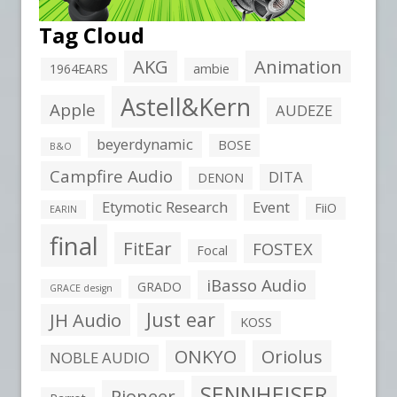
Tag Cloud
AKG
Animation
1964EARS
ambie
Astell&Kern
Apple
AUDEZE
beyerdynamic
BOSE
B&O
Campfire Audio
DITA
DENON
Etymotic Research
Event
FiiO
EARIN
final
FitEar
FOSTEX
Focal
iBasso Audio
GRADO
GRACE design
Just ear
JH Audio
KOSS
ONKYO
Oriolus
NOBLE AUDIO
SENNHEISER
Pioneer