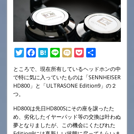
T
F
H
Li
M
P
共
w
a
at
n
ix
o
有
ところで、現在所有しているヘッドホンの中
it
c
e
e
i
c
で特に気に入っていたものは「SENNHEISER
te
e
n
k
HD800」と「ULTRASONE Edition9」の２
r
b
a
et
つ。
o
o
HD800は先日HD800Sにその座を譲ったた
め、劣化したイヤーパッド等の交換は叶わぬ
k
夢となりましたが、この機会にくたびれた
Edition9には真新しい状態に戻ってもらいま