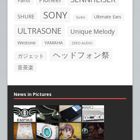
Parrot
SONY
SHURE
Ultimate Ears
Sudio
ULTRASONE
Unique Melody
Westone
YAMAHA
ZERO AUDIO
ヘッドフォン祭
ガジェット
音茶楽
News in Pictures