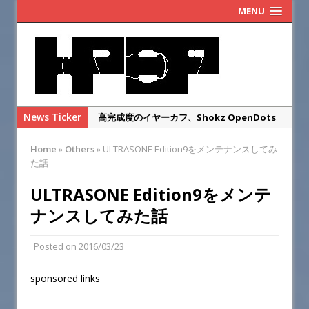
MENU
News Ticker
高完成度のイヤーカフ、Shokz OpenDots
ONEのレビュー
Home
»
Others
»
ULTRASONE Edition9をメンテナンスしてみ
まだ改善の余地あり！KOSS Porta Pro
た話
Wireless 2.0のレビュー
ULTRASONE Edition9をメンテ
ゲオのレトロヘッドホンを本家ポタプロと比
ナンスしてみた話
較レビュー・・・するまでもなかった
SENNHEISER IE900の偽物を本物と徹底比較
Posted on
2016/03/23
してみた
華やかな高域と総合満足度◎SENNHEISER
sponsored links
IE900のレビュー