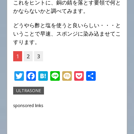
これをヒントに、銅の錆を落とす要領で何と
かならないかと調べてみます。
どうやら酢と塩を使うと良いらしい・・・と
いうことで早速、スポンジに染み込ませてこ
すります。
1
2
3
T
F
H
Li
M
P
共
w
a
at
n
ix
o
有
ULTRASONE
it
c
e
e
i
c
te
e
n
k
sponsored links
r
b
a
et
o
o